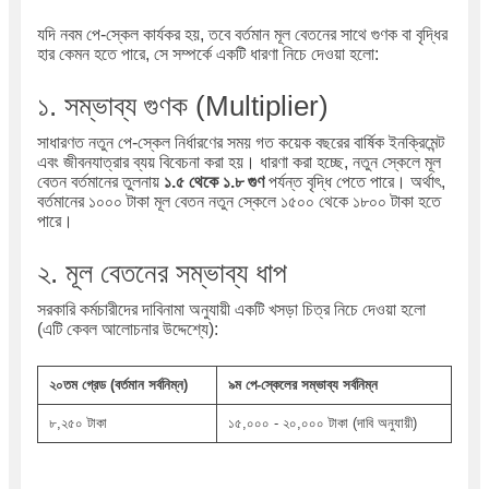
যদি নবম পে-স্কেল কার্যকর হয়, তবে বর্তমান মূল বেতনের সাথে গুণক বা বৃদ্ধির
হার কেমন হতে পারে, সে সম্পর্কে একটি ধারণা নিচে দেওয়া হলো:
১. সম্ভাব্য গুণক (Multiplier)
সাধারণত নতুন পে-স্কেল নির্ধারণের সময় গত কয়েক বছরের বার্ষিক ইনক্রিমেন্ট
এবং জীবনযাত্রার ব্যয় বিবেচনা করা হয়। ধারণা করা হচ্ছে, নতুন স্কেলে মূল
বেতন বর্তমানের তুলনায়
১.৫ থেকে ১.৮ গুণ
পর্যন্ত বৃদ্ধি পেতে পারে। অর্থাৎ,
বর্তমানের ১০০০ টাকা মূল বেতন নতুন স্কেলে ১৫০০ থেকে ১৮০০ টাকা হতে
পারে।
২. মূল বেতনের সম্ভাব্য ধাপ
সরকারি কর্মচারীদের দাবিনামা অনুযায়ী একটি খসড়া চিত্র নিচে দেওয়া হলো
(এটি কেবল আলোচনার উদ্দেশ্যে):
২০তম গ্রেড (বর্তমান সর্বনিম্ন)
৯ম পে-স্কেলের সম্ভাব্য সর্বনিম্ন
৮,২৫০ টাকা
১৫,০০০ - ২০,০০০ টাকা (দাবি অনুযায়ী)