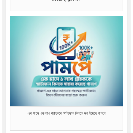
এক মাসে এক লাখ গ্রাহককে স্মার্টফোন কিনতে ঋণ দিয়েছে পামপে