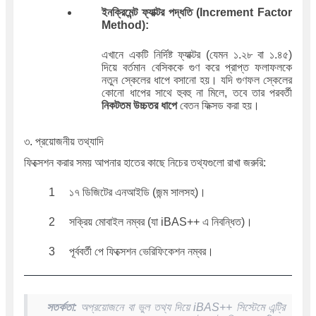
ইনক্রিমেন্ট ফ্যাক্টর পদ্ধতি (Increment Factor
Method):
এখানে একটি নির্দিষ্ট ফ্যাক্টর (যেমন ১.২৮ বা ১.৪৫)
দিয়ে বর্তমান বেসিককে গুণ করে প্রাপ্ত ফলাফলকে
নতুন স্কেলের ধাপে বসানো হয়। যদি গুণফল স্কেলের
কোনো ধাপের সাথে হুবহু না মিলে, তবে তার পরবর্তী
নিকটতম উচ্চতর ধাপে
বেতন ফিক্সড করা হয়।
৩. প্রয়োজনীয় তথ্যাদি
ফিক্সেশন করার সময় আপনার হাতের কাছে নিচের তথ্যগুলো রাখা জরুরি:
১৭ ডিজিটের এনআইডি (জন্ম সালসহ)।
সক্রিয় মোবাইল নম্বর (যা iBAS++ এ নিবন্ধিত)।
পূর্ববর্তী পে ফিক্সেশন ভেরিফিকেশন নম্বর।
সতর্কতা:
অপ্রয়োজনে বা ভুল তথ্য দিয়ে iBAS++ সিস্টেমে এন্ট্রি