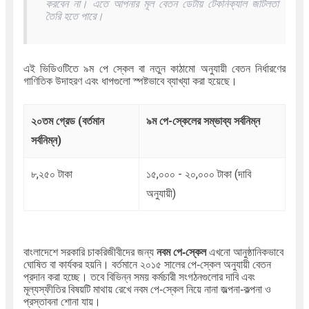
করবেন না। এতে আপনার মূল বেতন ডেটায় টেকনিক্যাল জটিলতা
তৈরি হতে পারে।
এই ভিডিওটিতে ৯ম পে স্কেল বা নতুন কাঠামো অনুযায়ী বেতন নির্ধারণের
গাণিতিক উদাহরণ এবং ধাপগুলো স্পষ্টভাবে ব্যাখ্যা করা হয়েছে।
২০তম গ্রেড (বর্তমান
৯ম পে-স্কেলের সম্ভাব্য সর্বনিম্ন
সর্বনিম্ন)
৮,২৫০ টাকা
১৫,০০০ - ২০,০০০ টাকা (দাবি
অনুযায়ী)
বাংলাদেশে সরকারি চাকরিজীবীদের জন্য
নবম পে-স্কেল
এখনো আনুষ্ঠানিকভাবে
ঘোষিত বা কার্যকর হয়নি। বর্তমানে ২০১৫ সালের পে-স্কেল অনুযায়ী বেতন
প্রদান করা হচ্ছে। তবে বিভিন্ন সময় কর্মচারী সংগঠনগুলোর দাবি এবং
মূল্যস্ফীতির বিষয়টি মাথায় রেখে নবম পে-স্কেল নিয়ে নানা জল্পনা-কল্পনা ও
প্রস্তাবনা শোনা যায়।