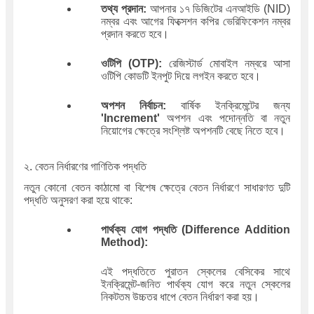
তথ্য প্রদান:
আপনার ১৭ ডিজিটের এনআইডি (NID)
নম্বর এবং আগের ফিক্সেশন কপির ভেরিফিকেশন নম্বর
প্রদান করতে হবে।
ওটিপি (OTP):
রেজিস্টার্ড মোবাইল নম্বরে আসা
ওটিপি কোডটি ইনপুট দিয়ে লগইন করতে হবে।
অপশন নির্বাচন:
বার্ষিক ইনক্রিমেন্টের জন্য
'Increment'
অপশন এবং পদোন্নতি বা নতুন
নিয়োগের ক্ষেত্রে সংশ্লিষ্ট অপশনটি বেছে নিতে হবে।
২. বেতন নির্ধারণের গাণিতিক পদ্ধতি
নতুন কোনো বেতন কাঠামো বা বিশেষ ক্ষেত্রে বেতন নির্ধারণে সাধারণত দুটি
পদ্ধতি অনুসরণ করা হয়ে থাকে:
পার্থক্য যোগ পদ্ধতি (Difference Addition
Method):
এই পদ্ধতিতে পুরাতন স্কেলের বেসিকের সাথে
ইনক্রিমেন্ট-জনিত পার্থক্য যোগ করে নতুন স্কেলের
নিকটতম উচ্চতর ধাপে বেতন নির্ধারণ করা হয়।