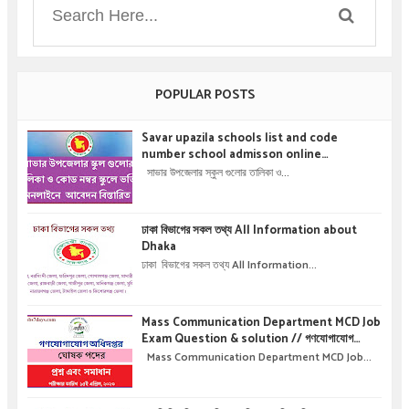
POPULAR POSTS
Savar upazila schools list and code
number school admisson online
application details !! সাভার উপজেলার স্কুল গুলোর
সাভার উপজেলার স্কুল গুলোর তালিকা ও...
তালিকা ও কোড নম্বর স্কুলে ভর্তির অনলাইনে আবেদন বিস্তারিত
।
ঢাকা বিভাগের সকল তথ্য All Information about
Dhaka
ঢাকা বিভাগের সকল তথ্য All Information...
Mass Communication Department MCD Job
Exam Question & solution // গণযোগাযোগ
অধিদপ্তরে নিয়োগ পরীক্ষার প্রশ্ন এবং সমাধান
Mass Communication Department MCD Job...